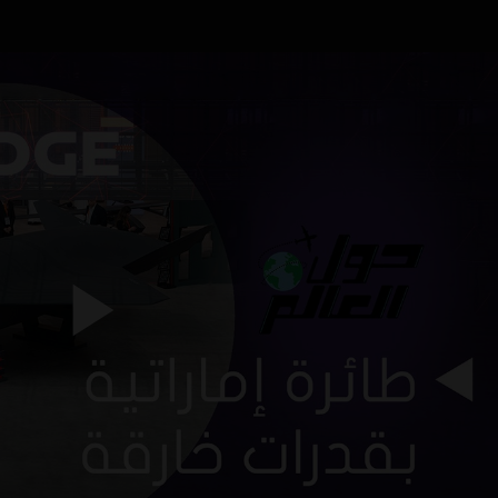
lay
eo