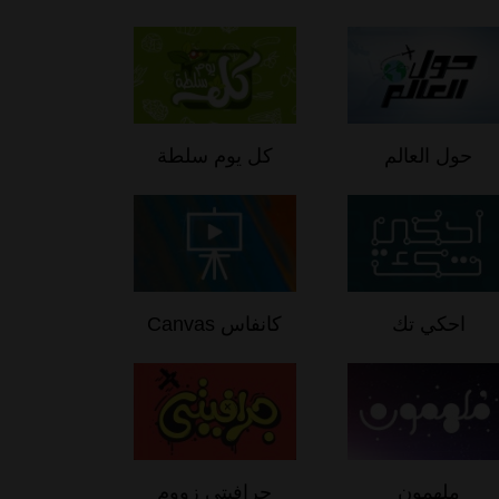
حول العالم
كل يوم سلطة
احكي تك
كانفاس Canvas
ملهمون
جرافيتي زووم