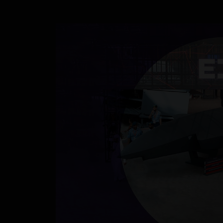
P
Vid