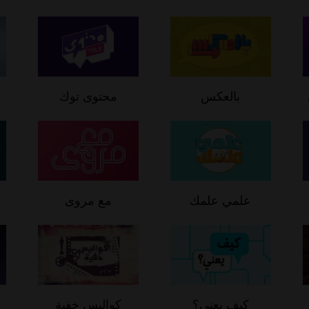
بالعكس
محتوى توك
علمي علمك
مع مروى
كيف يعني؟
كواليس خفية