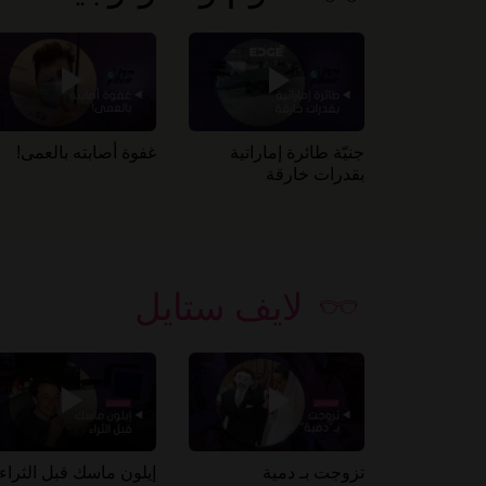
جنيّة طائرة إماراتية
غفوة أصابته بالعمى!
بقدرات خارقة
لايف ستايل
تزوجت بـ دمية
إيلون ماسك قبل الثراء