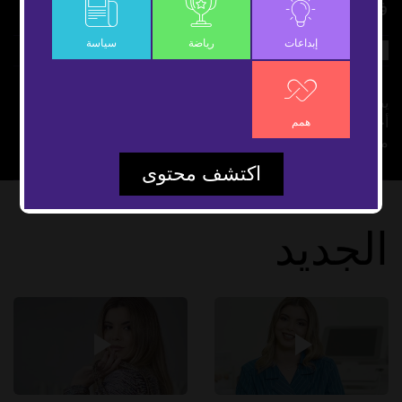
فوائد التقشير الكربوني للبشرة
إبداعات
رياضة
سياسة
مع مروى
شارك
يضيق المسام الواسعة ويعالج مشكلة الدهون المفرطة وفوائد
أخرى للتقشير الكربوني للبشرة تتعرفون عليها في حلقة جديدة
همم
من برنامج مع مروى.
اكتشف محتوى
الجديد