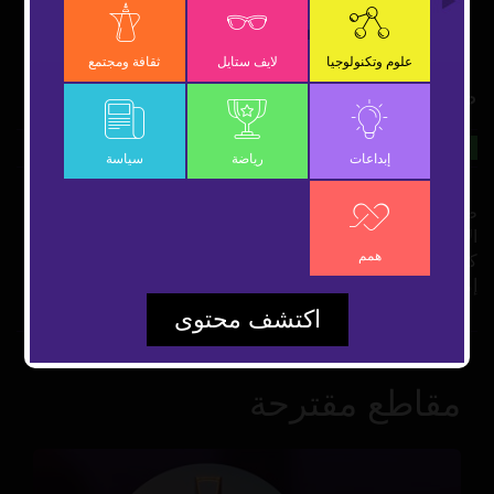
OK
علوم وتكنولوجيا
لايف ستايل
ثقافة ومجتمع
طواف الإمارات.. رسالة السلام بجميع اللغات
15 أكتوبر 2018
رياضة
شارك
إبداعات
رياضة
سياسة
طواف الإمارات، رسالة إلى العالم بكل اللغات تؤكد فيها دولة
الإمارات انها بلد الأمن والأمان، بالاضافة لكونه رسالة سلام إلى
همم
كل أرجاء المعمورة من خلال جولات الطواف الذي يمتد إلى 7
إمارات، ويغطي مدن الدولة على مدار 7 أيام.
اكتشف محتوى
مقاطع مقترحة