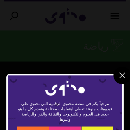
رياضة
This
The Video Cloud video was not found.
is
Close
a
Error Code:
Modal
modal
window.
مرحباً بكم في منصة محتوى الرقمية التي تحتوي على
VIDEO_CLOUD_ERR_VIDEO_NOT_FOUND
Dialog
فيديوهات منوعة تغطي اهتمامات مختلفة وتقدم كل ما هو
جديد في العلوم والتكنولوجيا والثقافة والفن والرياضة
Session ID:
2026-08-07:40e399d71b694d72c88a87
Player
وغيرها
Element ID:
vidbcove