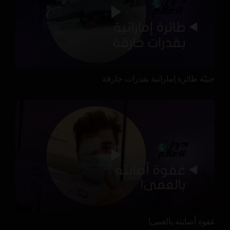
جنيّة طائرة إماراتية بقدرات خارقة
غفوة أصابته بالعمى!