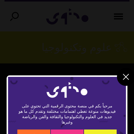
علوم وتكنولوجيا
This
The Video Cloud video was not found.
is
Close
a
Error Code:
Modal
modal
مرحباً بكم في منصة محتوى الرقمية التي تحتوي على
window.
VIDEO_CLOUD_ERR_VIDEO_NOT_FOUND
Dialog
فيديوهات منوعة تغطي اهتمامات مختلفة وتقدم كل ما هو
جديد في العلوم والتكنولوجيا والثقافة والفن والرياضة
Session ID:
2026-08-07:6d372454e7ca6a2dcff97089
وغيرها
Player Element ID:
vidbcove