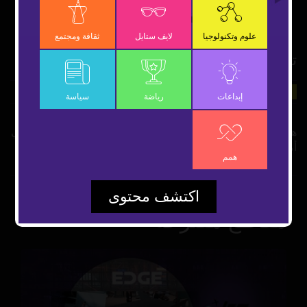
OK
علوم وتكنولوجيا
لايف ستايل
ثقافة ومجتمع
تأثير الفراشة.. حقيقة علمية أم خيال؟
21 أكتوبر 2018
علوم وتكنولوجيا
شارك
إبداعات
رياضة
سياسة
هل تصدق أن رفرفة فراشة في الصين يمكن أن تحدث إعصاراً في
أميركا؟.. التفاصيل نستعرضها معكم في هذا الفيديو
همم
اكتشف محتوى
مقاطع مقترحة