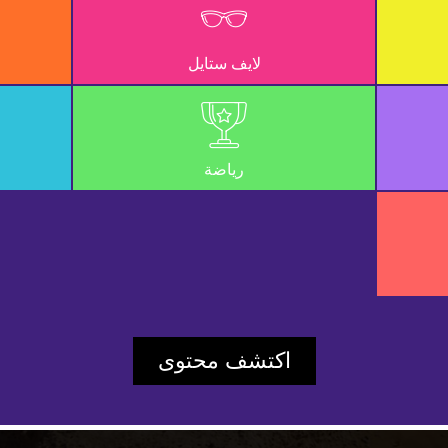
لايف ستايل
رياضة
Play
اكتشف محتوى
Video