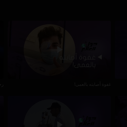
غفوة أصابته بالعمى!
رح