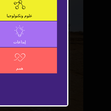
علوم وتكنولوجيا
إبداعات
همم