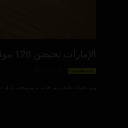
الإمارات تحتضن 128 موقعاً للسياحة البيئية
10 أبريل 2019
علوم وتكنولوجيا
بين محميات طبيعية ومواقع تراثية وتاريخية.. الإمارات تضم 128 موقعاً سياحياً بيئياً معترفاً بها من قبل المنظم