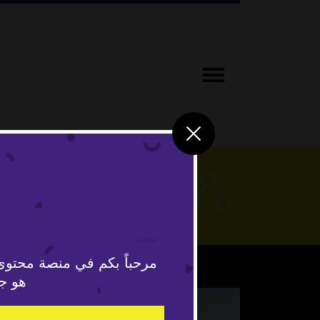
علوم وتكنو
مرحباً بكم في منصة محتوى
هو جد