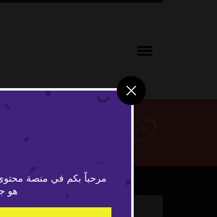
همم
مرحباً بكم في منصة محتوى
هو جد