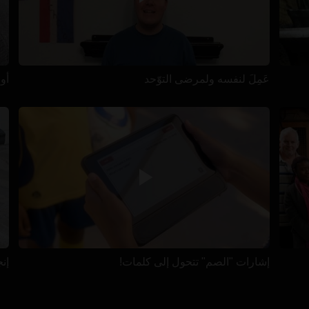
عَمِلَ لنفسه ولمرضى التوّحد
أو
إشارات "الصم" تتحول إلى كلمات!
إن