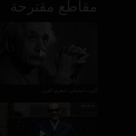
مقاطع مقترحة
ألبرت اينشتاين عبقري القرن