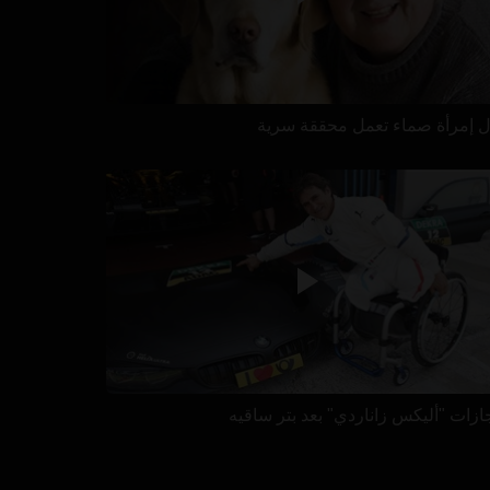
ل إمرأة صماء تعمل محققة سرية
جازات "أليكس زاناردي" بعد بتر ساقيه