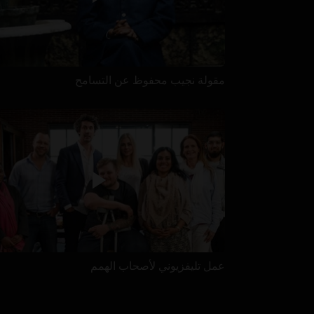
مقولة نجيب محفوظ عن التسامح
عمل تليفزيوني لأصحاب الهمم