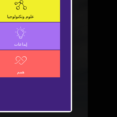
علوم وتكنولوجيا
إبداعات
همم