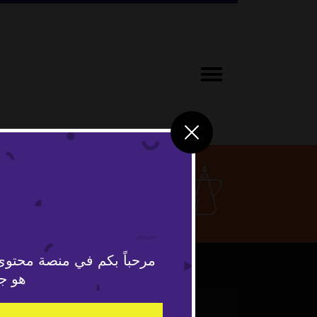
ثقافة ومج
مرحباً بكم في منصة محتوى
هو جد