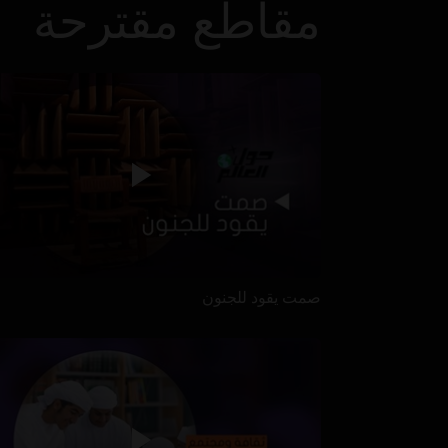
مقاطع مقترحة
صمت يقود للجنون