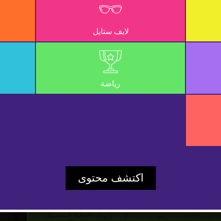
لايف ستايل
رياضة
Play
اكتشف محتوى
Video