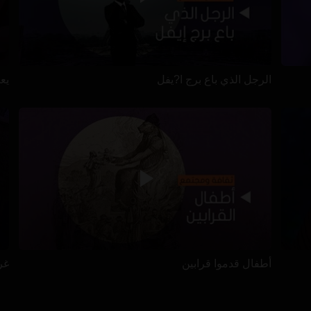
الرجل الذي باع برج ا?يفل
يعيش
أطفال قدموا قرابين
غرا