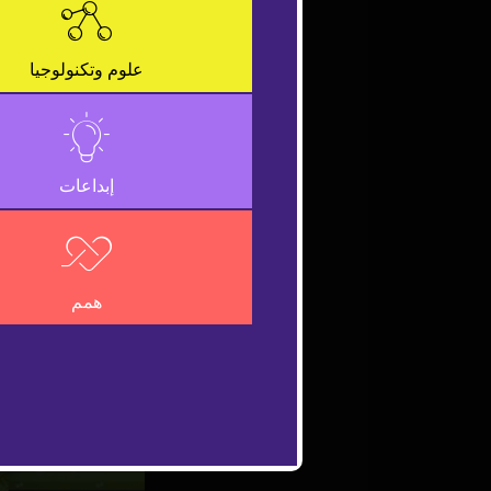
علوم وتكنولوجيا
إبداعات
همم