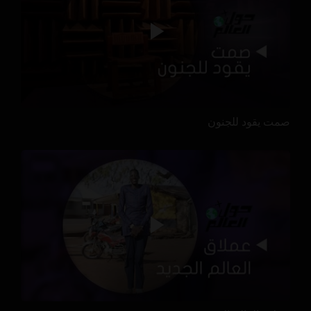
صمت يقود للجنون