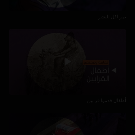
نمر آكل للبشر
أطفال قدموا قرابين