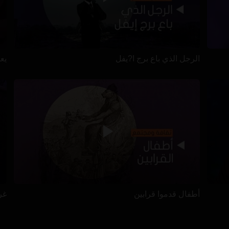
الرجل الذي باع برج ا?يفل
يعيش
أطفال قدموا قرابين
غرا