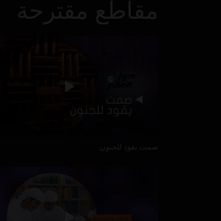
مقاطع مقترحة
صمت يقود للجنون