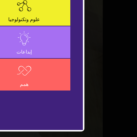
علوم وتكنولوجيا
إبداعات
همم