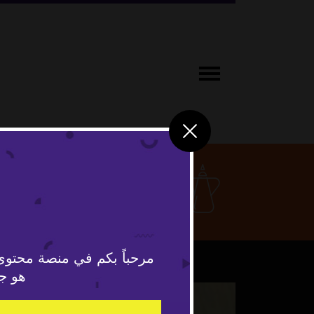
ثقافة ومج
مرحباً بكم في منصة محتوى
هو جد