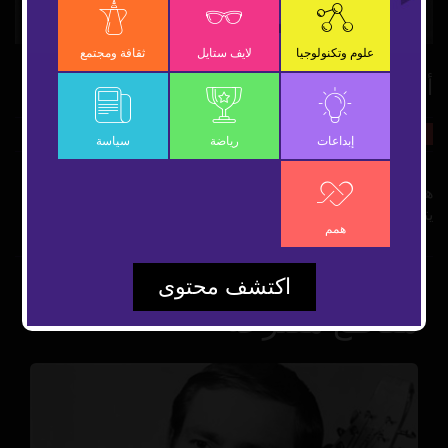
Video
علوم وتكنولوجيا
لايف ستايل
ثقافة ومجتمع
ألبرت اينشتاين عبقري القرن
5 مايو 2019
همم
شارك
إبداعات
رياضة
سياسة
هل تعلم أن ألبرت اينشتاين عبقري القرن وعالم الفيزياء لم
يتحدث خلال السبع سنين الأولى من عمره؟
همم
اكتشف محتوى
مقاطع مقترحة