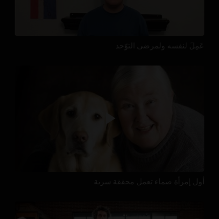
عَمِلَ لنفسه ولمرضى التوّحد
أول إمرأة صماء تعمل محققة سرية