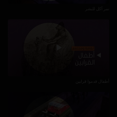
نمر آكل للبشر
أطفال قدموا قرابين