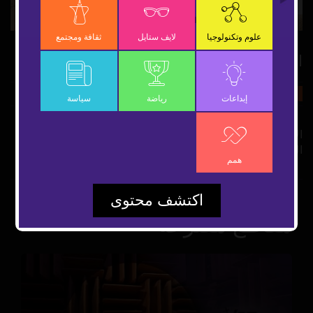
Video
علوم وتكنولوجيا
لايف ستايل
ثقافة ومجتمع
الأذان من جديد في العين
24 يونيو 2019
ثقافة ومجتمع
شارك
إبداعات
رياضة
سياسة
الأذان من قلب التراث الإماراتي يرتفع مجدداً من مسجد قلعة
الجاهلي
همم
اكتشف محتوى
مقاطع مقترحة