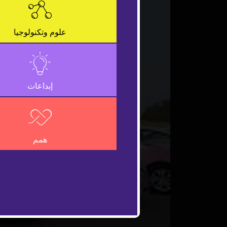
علوم وتكنولوجيا
إبداعات
همم