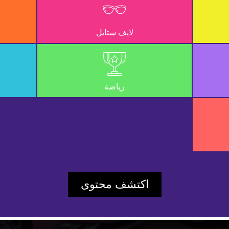
لايف ستايل
رياضة
Play
اكتشف محتوى
Video