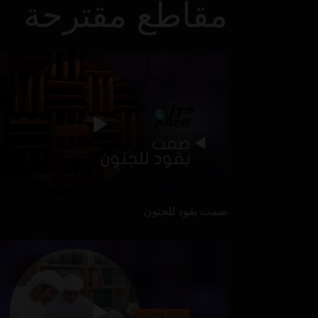
مقاطع مقترحة
صمت يقود للجنون