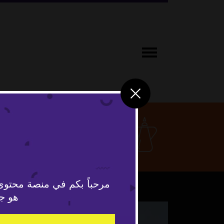
ثقافة ومج
مرحباً بكم في منصة محتوى
هو جد