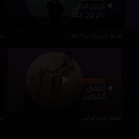
الرجل الذي باع برج ا?يفل
يعيش
أطفال قدموا قرابين
غرا