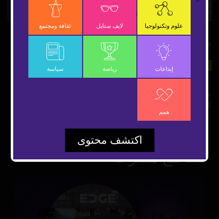
Video
علوم وتكنولوجيا
لايف ستايل
ثقافة ومجتمع
ظاهرة فلكية في كنيسة مصرية
25 يونيو 2019
علوم وتكنولوجيا
شارك
إبداعات
رياضة
سياسة
على طريقة المعابد الفرعونية.. ظاهرة فلكية تحدث سنوياً في
كنيسة مصرية أثرية، شاهد عراقة العمارة القبطية الأثرية.
همم
اكتشف محتوى
مقاطع مقترحة