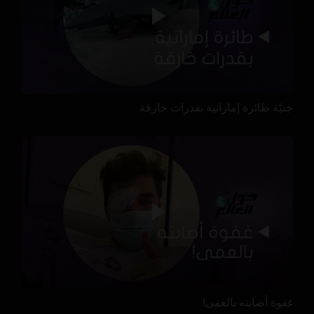
جنيّة طائرة إماراتية بقدرات خارقة
غفوة أصابته بالعمى!