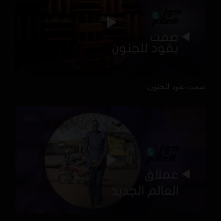
صمت يقود للجنون