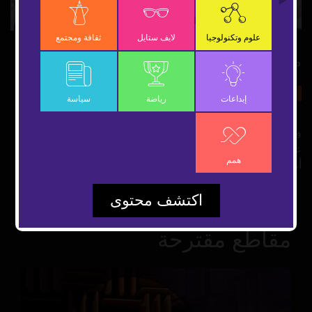
Video
علوم وتكنولوجيا
لايف ستايل
ثقافة ومجتمع
ملتقى الدراما والسرد
27 يونيو 2019
ثقافة ومجتمع
شارك
إبداعات
رياضة
سياسة
في رحلة اختيار نص روائي منبثق من البيئة المحلية وتحويله إلى
عمل درامي تلفزيوني، ما هو ملتقى "الدراما والسرد" الذي نظمته
همم
أبوظبي للإعلام؟
اكتشف محتوى
مقاطع مقترحة