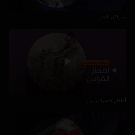
نمر آكل للبشر
أطفال قدموا قرابين