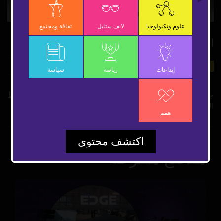
Video
علوم وتكنولوجيا
لايف ستايل
ثقافة ومجتمع
الفئران ترى خلال النوم
1 يوليو 2019
علوم وتكنولوجيا
شارك
إبداعات
رياضة
سياسة
جهاز يتتبع حركة عيون الفئران المختبرة لمعرفة العلاقة بين نشاط
الحدقة ودورة النوم، فهل عيون الفئران لا تنام؟
همم
اكتشف محتوى
مقاطع مقترحة