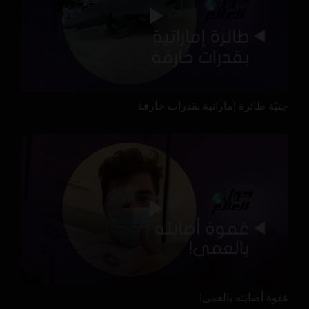
جنيّة طائرة إماراتية بقدرات خارقة
غفوة أصابته بالعمى!