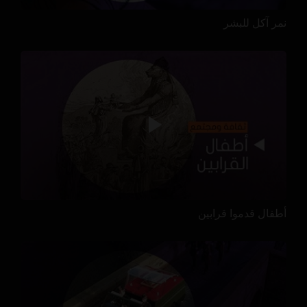
نمر آكل للبشر
أطفال قدموا قرابين