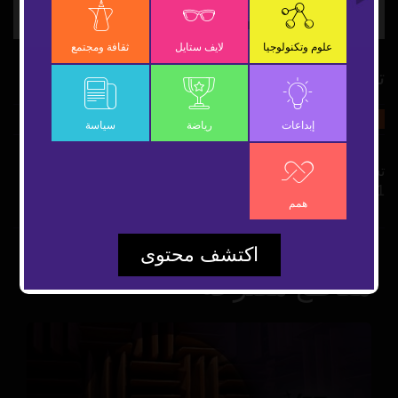
Video
علوم وتكنولوجيا
لايف ستايل
ثقافة ومجتمع
تسميم قرن "وحيد القرن" لحمايته
4 يوليو 2019
ثقافة ومجتمع
شارك
إبداعات
رياضة
سياسة
تسميم قرون وحيد القرن.. مشروع قائم في جنوب أفريقيا منذ
2011 لحمايته من الانقراض! فكيف يتم ذلك؟
همم
اكتشف محتوى
مقاطع مقترحة