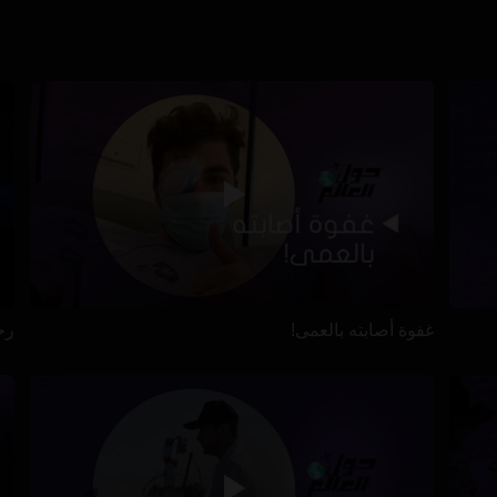
غفوة أصابته بالعمى!
رح