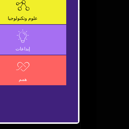
is
a
Close
modal
Modal
علوم وتكنولوجيا
window.
Dialog
إبداعات
همم