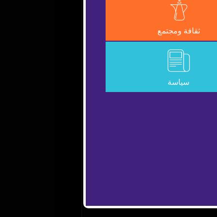
Error Code:
VIDEO_CLO
ثقافة ومجتمع
Session ID:
2026-08-07:512321f6
سياسة