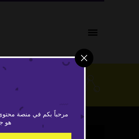
علوم وتكنو
مرحباً بكم في منصة محتوى
هو جد
This