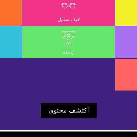
UD_ERR_VIDEO_NOT_FOUND
لايف ستايل
54e35b591268bc2f
Player Element ID:
vidbcove
رياضة
اكتشف محتوى