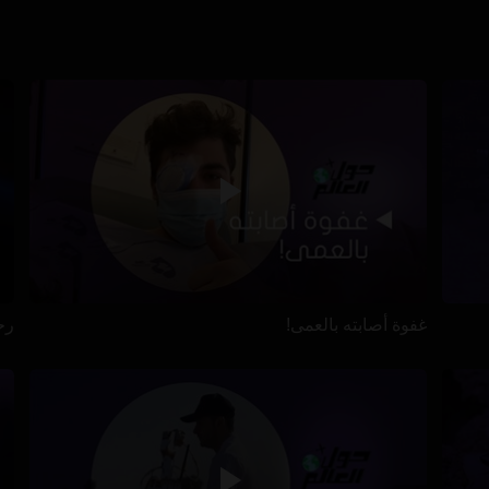
غفوة أصابته بالعمى!
رح