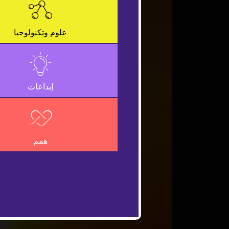
علوم وتكنولوجيا
إبداعات
همم