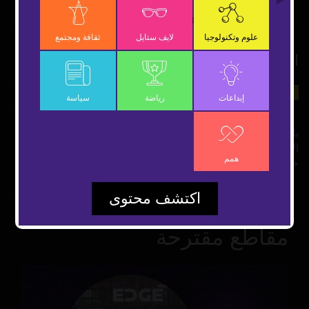
Video
علوم وتكنولوجيا
لايف ستايل
ثقافة ومجتمع
الطباعة ثلاثية الأبعاد لعلاج رواد الفضاء
31 يوليو 2019
علوم وتكنولوجيا
شارك
إبداعات
رياضة
سياسة
بات من الإمكان لمستكشفي كوكب المريخ اللجوء لطابعات ثلاثية
الأبعاد لمعالجة الحروق وكسور العظام.. تعرف على التفاصيل من
همم
خلال هذا الفيديو.
اكتشف محتوى
مقاطع مقترحة