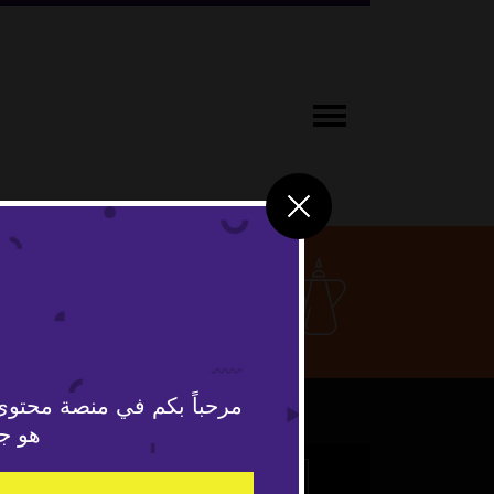
ثقافة ومج
مرحباً بكم في منصة محتوى
هو جد
This