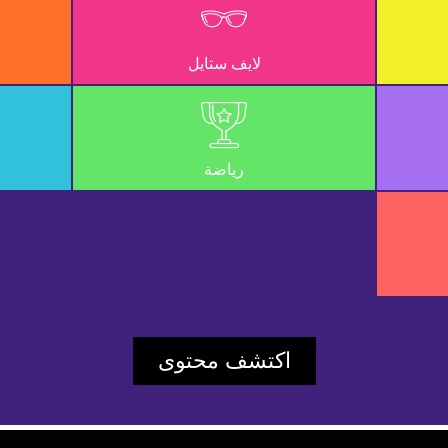
UD_ERR_VIDEO_NOT_FOUND
لايف ستايل
eaa9d82a1021dba7
Player Element ID:
vidbcove
رياضة
اكتشف محتوى