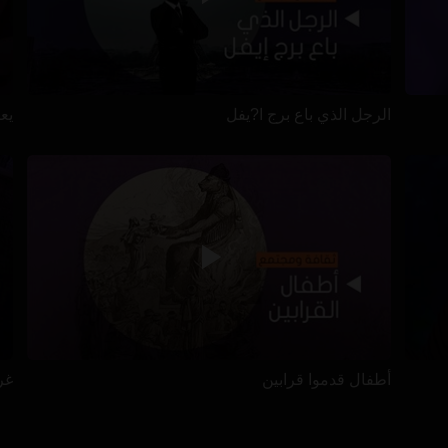
الرجل الذي باع برج ا?يفل
يعيش
أطفال قدموا قرابين
غرا