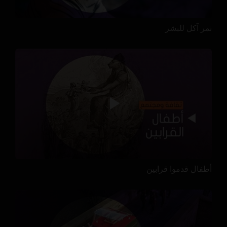
نمر آكل للبشر
أطفال قدموا قرابين