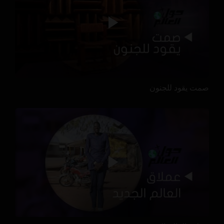
صمت يقود للجنون