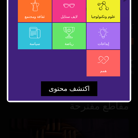
Video
علوم وتكنولوجيا
لايف ستايل
ثقافة ومجتمع
كنز شقة الزمالك
8 يونيو 2021
ثقافة ومجتمع
شارك
إبداعات
رياضة
سياسة
مفاجأت جديدة في مغارة علي بابا بمصر تفاصيل ضبط كنز "شقة
الزمالك".. آثار ذهبية ونياشين وتحف بمليار جنيه ولجان لفحص
همم
الآثار من 3 وزارات
اكتشف محتوى
مقاطع مقترحة