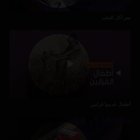
نمر آكل للبشر
أطفال قدموا قرابين