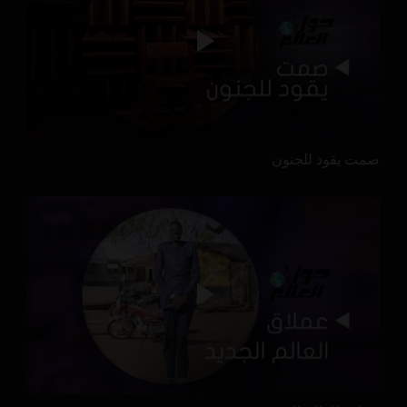
صمت يقود للجنون