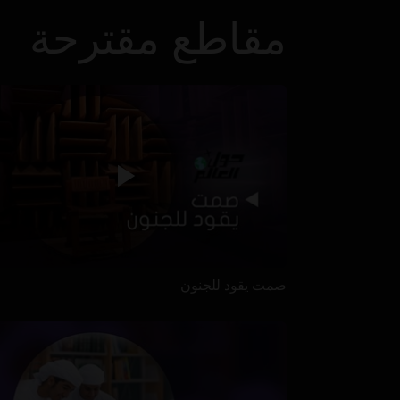
مقاطع مقترحة
صمت يقود للجنون