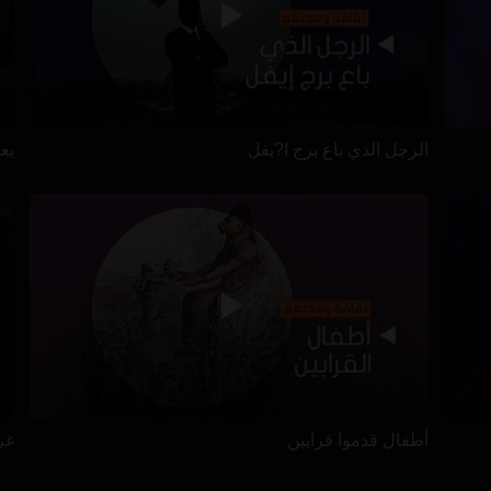
الرجل الذي باع برج ا?يفل
يعيش
أطفال قدموا قرابين
غرا