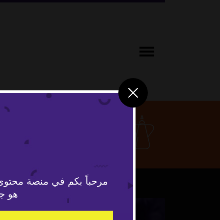
ثقافة ومج
مرحباً بكم في منصة محتوى
هو جد