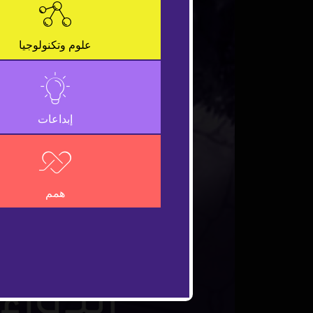
علوم وتكنولوجيا
إبداعات
همم