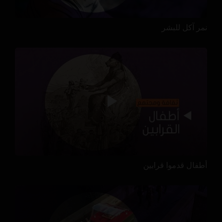
نمر آكل للبشر
أطفال قدموا قرابين