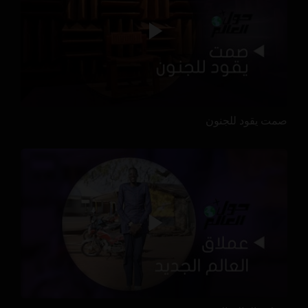
صمت يقود للجنون