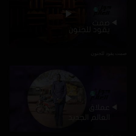
صمت يقود للجنون