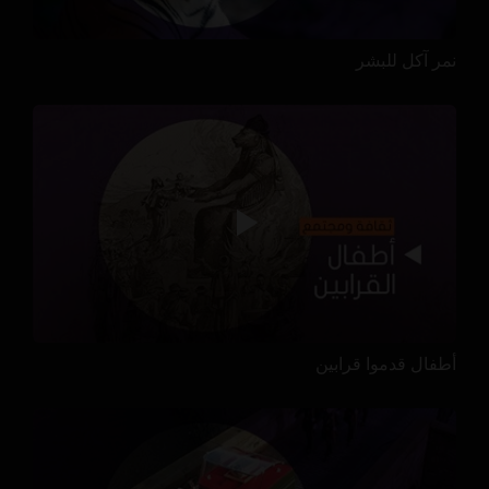
نمر آكل للبشر
أطفال قدموا قرابين