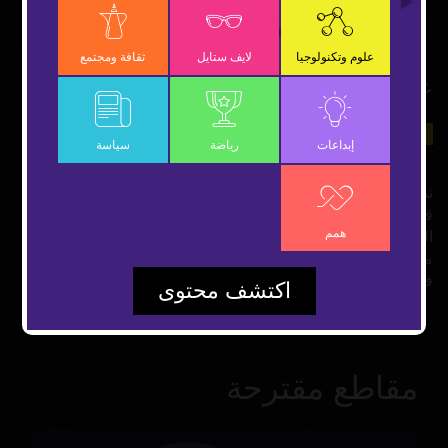
Video
علوم وتكنولوجيا
لايف ستايل
ثقافة ومجتمع
علاج واعد لسرطان البروستاتا
26 سبتمبر 2021
علوم وتكنولوجيا
شارك
إبداعات
رياضة
سياسة
نمط علاجي مبتكَر لسرطان البروستاتا خلال فترة زمنية قصيرة
قام علماء وأطباء بريطانيون بتطوير نمط علاجي لسرطان
همم
البروستاتا بتقليل جرعات العلاج الإشعاعي إلى جرعتين فقط بدلاً
من الجرعات الكثيرة وذلك خلال فترة زمنية تتراوح لأسبوع واحد
فقط إليكم التفاصيل..
اكتشف محتوى
مقاطع مقترحة