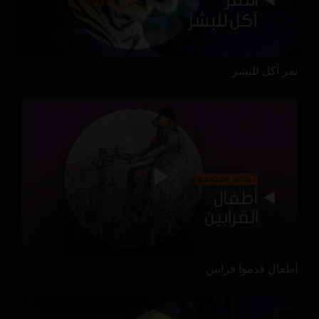
نمر آكل للبشر
أطفال قدموا قرابين