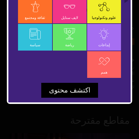
Video
علوم وتكنولوجيا
لايف ستايل
ثقافة ومجتمع
مجزرة الجامعة الروسية
26 سبتمبر 2021
ثقافة ومجتمع
شارك
إبداعات
رياضة
سياسة
قتلى وجرحى في مجزرة جماعية بجامعة روسية طالب جامعي
روسي يفتح النار على المدرسين والطلاب في جامعة بيرم
همم
الروسية ما أدى لمقتل 6 أشخاص وإصابة نحو 25 آخرين بينهم
شاب عربي تم إلقاء القبض على الجاني بعد إصابته في تبادل
لإطلاق النار مع الشرطة
اكتشف محتوى
مقاطع مقترحة