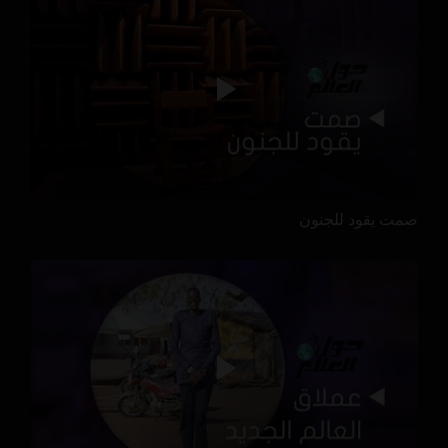
صمت يقود للجنون