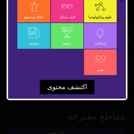
Video
علوم وتكنولوجيا
لايف ستايل
ثقافة ومجتمع
كفى تدخلاً حول العالم
28 سبتمبر 2021
سياسة
شارك
إبداعات
رياضة
سياسة
مظاهرات تطالب الولايات المتحدة بوقف التدخلات العسكرية
حول العالم كانت آخر غارة شنتها الولايات المتحدة في أفغانستان
همم
تسببت في مقتل 10 أبرياء بناءاً على معلومات استخبارية مغلوطة
مما أثار ضجة حول العالم مما اضطر قائد العمليات في الجيش
الأمريكي للخروج والاعتذار
اكتشف محتوى
مقاطع مقترحة