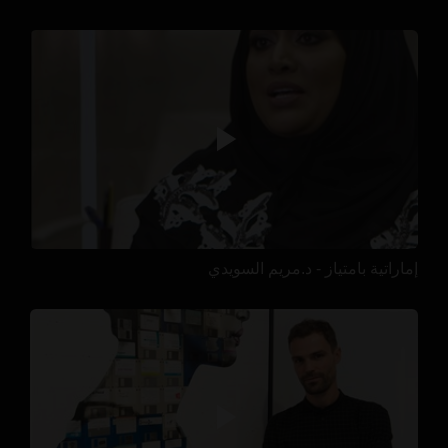
إماراتية بامتياز - د.مريم السويدي