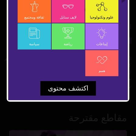
Video
علوم وتكنولوجيا
لايف ستايل
ثقافة ومجتمع
امرأة تصبح 3 رجال
31 أكتوبر 2021
إبداعات
شارك
إبداعات
رياضة
سياسة
3 رجال خدعوا اسبانيا والعالم لسنوات ومليون يورو تكشف سرهم
كارمن مولا كاتبة مختصة بأدب الإثارة والجريمة ترجمت أعملها
همم
ل12 لغة وحولت كتاباتها لأعمال فنية، لكن الصدمة حدثت عندما
تطلب حضور الكاتبة لاستلام جائزة مالية ليصعد على المسرح 3
رجال تفاصيل القصة في هذا التقرير
اكتشف محتوى
مقاطع مقترحة