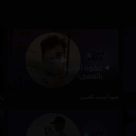
غفوة أصابته بالعمى!
رح