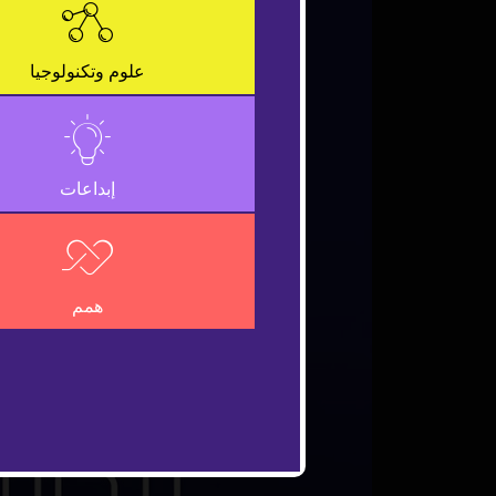
علوم وتكنولوجيا
إبداعات
همم