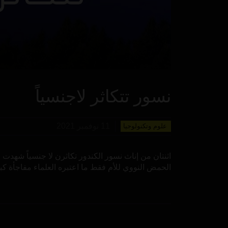
نسور تتكاثر لاجنسياً
11 نوفمبر 2021
علوم وتكنولوجيا
اثنتان من إناث نسور الكندور تكاثرن لا جنسياً شهدت
الحمض النووي للأم فقط ما اعتبره العلماء مفاجأة كب