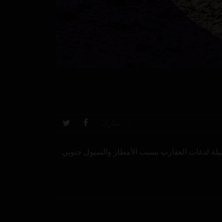
شارك
جم البشر في محافظة أسوان المصرية أكثر من 500 إصابة وتضارب الأنباء حول 3 وفيات حصيلة لدغات العقارب بسبب الأمطار والسيول جنوبي