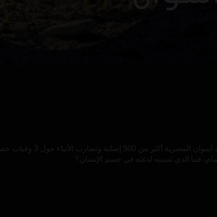
العقارب تخرج من جحورها وتها
ام، فما الذي تسببه لدغته في جسم الإنسان؟