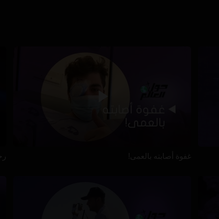
غفوة أصابته بالعمى!
رح