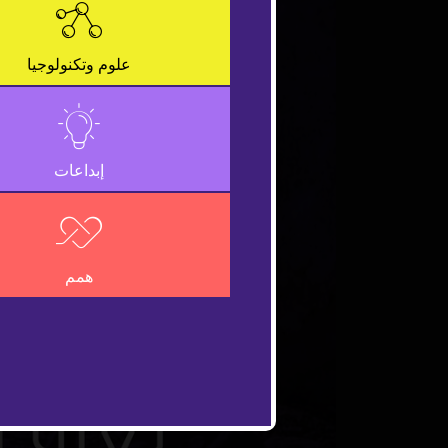
علوم وتكنولوجيا
إبداعات
همم