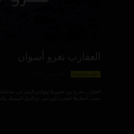
العقارب تغزو أسوان
16 نوفمبر 2021
علوم وتكنولوجيا
مصر، أخطرها العقرب لورديس ذو الذيل السميك والس