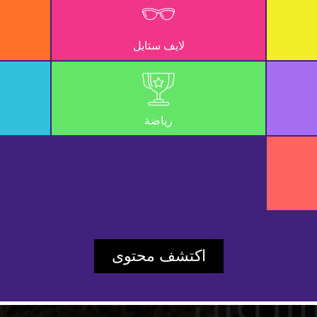
لايف ستايل
رياضة
Play
اكتشف محتوى
Video