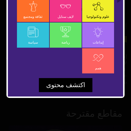
Video
علوم وتكنولوجيا
لايف ستايل
ثقافة ومجتمع
إسبانيا ستفجر بركان لابالما
18 نوفمبر 2021
علوم وتكنولوجيا
شارك
إبداعات
رياضة
سياسة
إسبانيا تخطط لتفجير بركان لا بالما بعد الكوارث التي أحدثها بركان
لا بالما وضع مجلس برلمان جزر الكناري مقترحاً يقتضي تفجيره
همم
عبر قصفه جواً أو وضع كميات من الديناميت حوله وهو ما وصفه
خبراء جيولوجيا بالأمر الخطر ليوضح الخبير المصري عباس
شراقي ما ينطوي على ذلك
اكتشف محتوى
مقاطع مقترحة