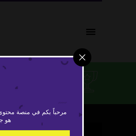
رياضة
مرحباً بكم في منصة محتوى
هو جد
This