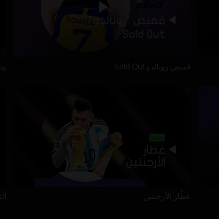
قميص رونالدو Sold Out
ود
عطّار الأرجنتين
الت