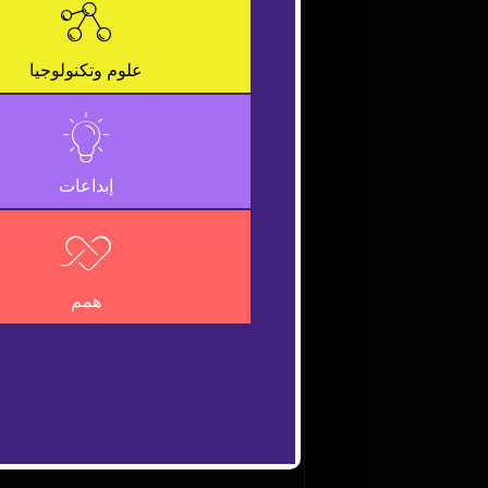
is
a
Close
modal
Modal
علوم وتكنولوجيا
window.
Dialog
إبداعات
همم