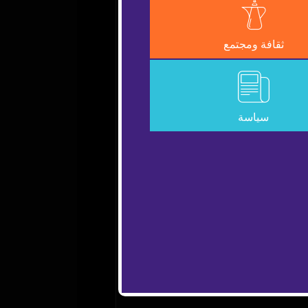
Error Code:
VIDEO_CLO
ثقافة ومجتمع
Session ID:
2026-08-08:a53861ec
سياسة