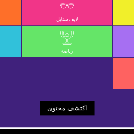
UD_ERR_VIDEO_NOT_FOUND
لايف ستايل
c30f687d8161b5ce
Player Element ID:
vidbcove
رياضة
اكتشف محتوى