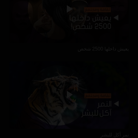
يعيش داخلها 2500 شخص
نمر آكل للبشر