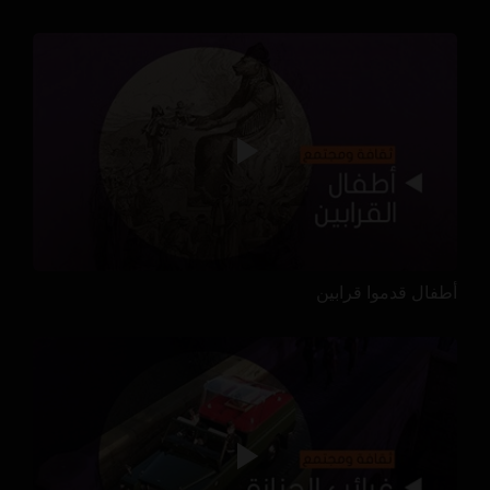
أطفال قدموا قرابين