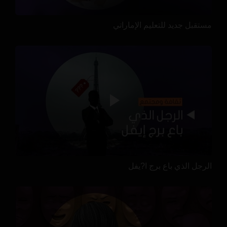
مستقبل جديد للتعليم الإماراتي
الرجل الذي باع برج ا?يفل