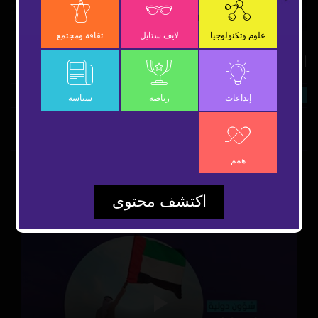
Video
علوم وتكنولوجيا
لايف ستايل
ثقافة ومجتمع
العنصرية على الحدود الأوكرانية
9 مارس 2022
سياسة
شارك
إبداعات
رياضة
سياسة
همم
مقاطع مقترحة
اكتشف محتوى