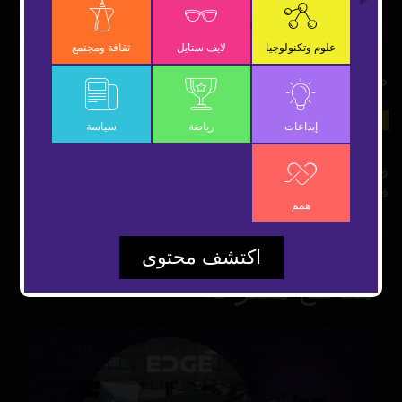
Video
علوم وتكنولوجيا
لايف ستايل
ثقافة ومجتمع
مرض النوم الغامض
16 مارس 2022
علوم وتكنولوجيا
شارك
إبداعات
رياضة
سياسة
قرية غريبة مصابة بمرض النوم الغامض.. ينامون فجأة ولأيام فما
قصتها؟
همم
اكتشف محتوى
مقاطع مقترحة