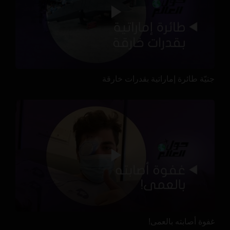
جنيّة طائرة إماراتية بقدرات خارقة
غفوة أصابته بالعمى!