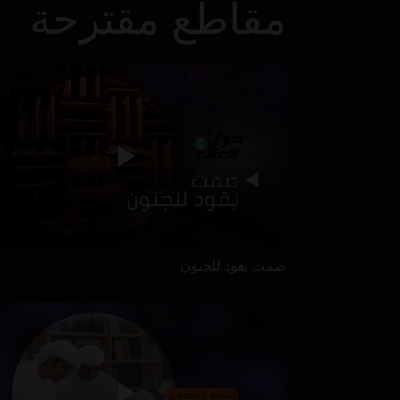
مقاطع مقترحة
صمت يقود للجنون