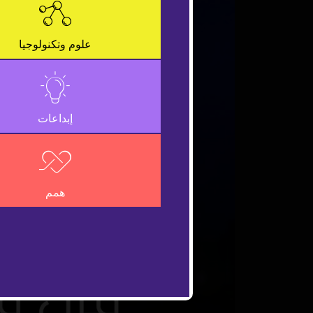
علوم وتكنولوجيا
إبداعات
همم