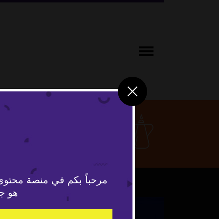
ثقافة ومج
مرحباً بكم في منصة محتوى
هو جد