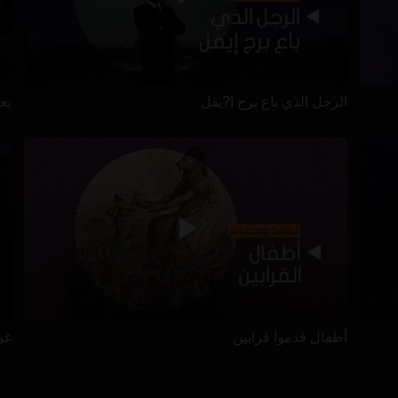
الرجل الذي باع برج ا?يفل
يعيش
أطفال قدموا قرابين
غرا