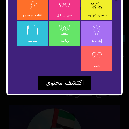
Video
علوم وتكنولوجيا
لايف ستايل
ثقافة ومجتمع
سحابة الموت الأصفر
30 يونيو 2022
سياسة
شارك
إبداعات
رياضة
سياسة
سحابة الموت الأصفر تجتاح العقبة مخلفة 13 وفاة وأكثر من 260
إصابة
همم
اكتشف محتوى
مقاطع مقترحة