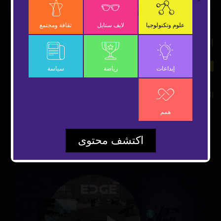
Video
علوم وتكنولوجيا
لايف ستايل
ثقافة ومجتمع
السماء تمطر ألماساً
21 يوليو 2022
علوم وتكنولوجيا
شارك
إبداعات
رياضة
سياسة
السماء تمطر ألماساً.. ماذا يحدث في هذين الكوكبين؟
همم
اكتشف محتوى
مقاطع مقترحة