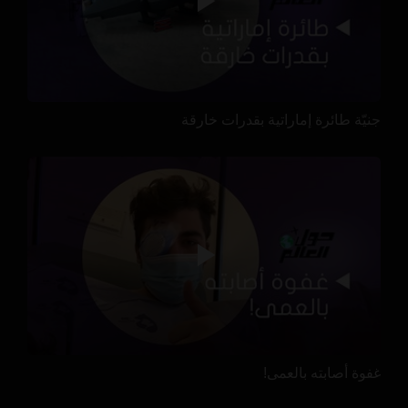
جنيّة طائرة إماراتية بقدرات خارقة
غفوة أصابته بالعمى!