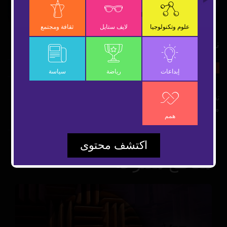
Video
علوم وتكنولوجيا
لايف ستايل
ثقافة ومجتمع
نمر آكل للبشر
17 أكتوبر 2022
ثقافة ومجتمع
شارك
إبداعات
رياضة
سياسة
تحييد النمر المقلب بـ آكل البشر والذي تسبب بمقتل 9 أشخاص
منهم أم وطفلتها... فما سبب هجمات النمور على البشر؟
همم
اكتشف محتوى
مقاطع مقترحة