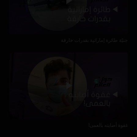
جنيّة طائرة إماراتية بقدرات خارقة
غفوة أصابته بالعمى!