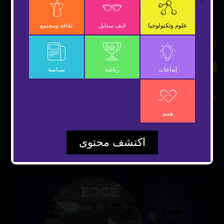
Video
علوم وتكنولوجيا
لايف ستايل
ثقافة ومجتمع
الانفجار النووي علمياً
17 أكتوبر 2022
علوم وتكنولوجيا
شارك
إبداعات
رياضة
سياسة
وميض ساطع وسحابة فطرية وموجة انفجارية
همم
اكتشف محتوى
مقاطع مقترحة