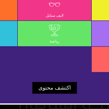
لايف ستايل
رياضة
Play
اكتشف محتوى
Video