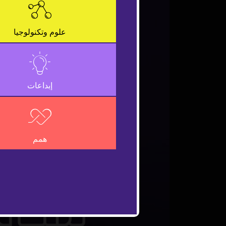
علوم وتكنولوجيا
إبداعات
همم