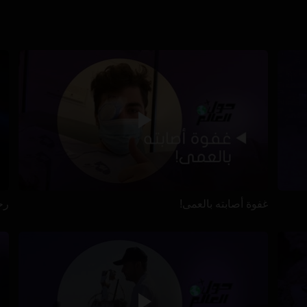
غفوة أصابته بالعمى!
رح