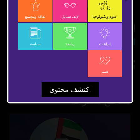
Video
علوم وتكنولوجيا
لايف ستايل
ثقافة ومجتمع
إحراجات خارج الغرف المغلقة
22 نوفمبر 2022
سياسة
شارك
إبداعات
رياضة
سياسة
مواجهة كلامية بين الرئيس الصيني شي جين بينغ ورئيس الوزراء
الكندي جاستن ترودو بسبب تسريب فحوى اجتماع بينهما..
همم
اكتشف محتوى
مقاطع مقترحة