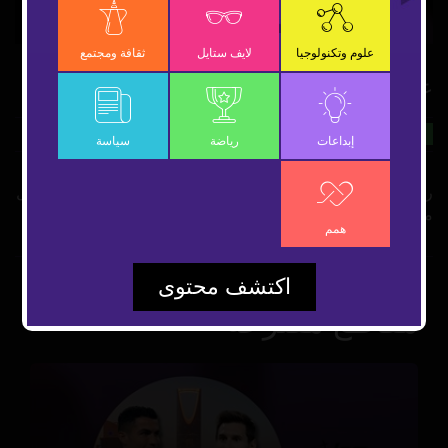
Video
علوم وتكنولوجيا
لايف ستايل
ثقافة ومجتمع
عطّار الأرجنتين
20 ديسمبر 2022
رياضة
شارك
إبداعات
رياضة
سياسة
رفضوه بسبب قصر قامته واستخسروا الاستثمار فيه.. قصة ليونيل
ميسي التي كادت تنتهي قبل أن تبدأ
همم
اكتشف محتوى
مقاطع مقترحة