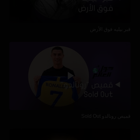
قبر بيليه فوق الأرض
قميص رونالدو Sold Out