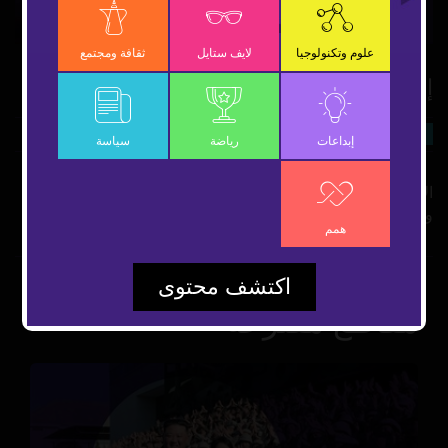
Video
علوم وتكنولوجيا
لايف ستايل
ثقافة ومجتمع
إنجازات الإمارات 2022
27 ديسمبر 2022
سياسة
شارك
إبداعات
رياضة
سياسة
الإمارات تتصدر المؤشرات العالمية.. تمد يد العون للمحتاجين..
وتنقل رسالة السلام إلى العالم
همم
اكتشف محتوى
مقاطع مقترحة