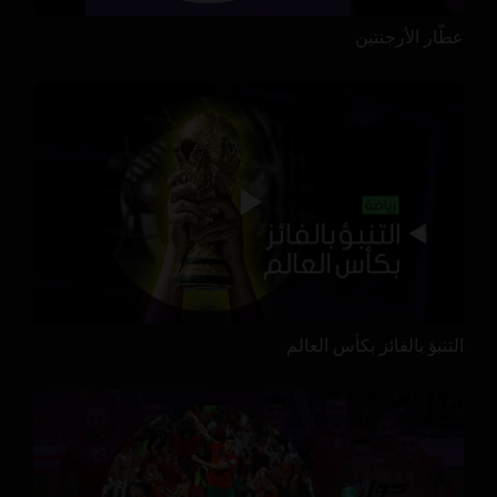
عطّار الأرجنتين
التنبؤ بالفائز بكأس العالم