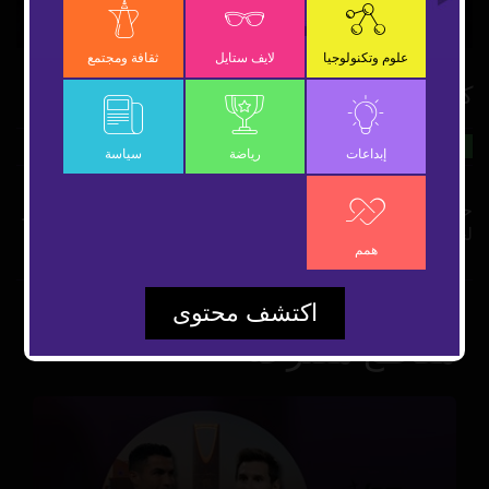
Video
علوم وتكنولوجيا
لايف ستايل
ثقافة ومجتمع
كلب خاص لحماية الميدالية الذهبية
4 يناير 2023
رياضة
شارك
إبداعات
رياضة
سياسة
حارس مرمى منتخب الأرجنتين يقتني كلباً بأكثر من 20 ألف دولار
لحماية ميداليته الذهبية التي فاز بها بكأس العالم
همم
اكتشف محتوى
مقاطع مقترحة