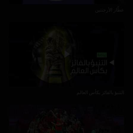
عطّار الأرجنتين
التنبؤ بالفائز بكأس العالم