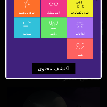
Video
علوم وتكنولوجيا
لايف ستايل
ثقافة ومجتمع
رونالدو ضد ميسي في الرياض
11 يناير 2023
رياضة
شارك
إبداعات
رياضة
سياسة
أكثر من مليوني طلب لشراء تذكرة من لقاء يشهد مواجهة رونالدو
وميسي وجهاً لوجه على أرض الرياض
همم
اكتشف محتوى
مقاطع مقترحة