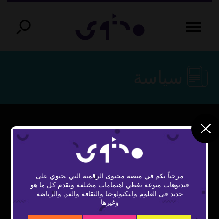
سياسة
This
The Video Cloud video was not found.
is
Close
a
Error Code:
Modal
modal
window.
مرحباً بكم في منصة محتوى الرقمية التي تحتوي على
VIDEO_CLOUD_ERR_VIDEO_NOT_FOUND
Dialog
فيديوهات منوعة تغطي اهتمامات مختلفة وتقدم كل ما هو
جديد في العلوم والتكنولوجيا والثقافة والفن والرياضة
Session ID:
2026-08-06:74b91e6d171aef4fc01a4146
وغيرها
Player Element ID:
vidbcove