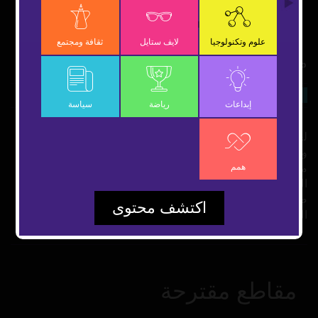
OK
علوم وتكنولوجيا
لايف ستايل
ثقافة ومجتمع
محطات بارزة في تاريخ البترول الإماراتي
6 نوفمبر 2018
سياسة
شارك
إبداعات
رياضة
سياسة
لعب النفط دوراً كبيراً في تغيير الحياة الاجتماعية والاقتصادية
والبنية التحتية لدولة الإمارات . كما أن صناعة النفط قد وفرت
همم
مبالغ كبيرة، مكنت الدولة من تأسيس العديد من الشركات
الصناعية والقيام بمشروعات استثمارية كبيرة.. أبرز مراحل
صناعة "الذهب الأسود" في الإمارات نستعرضها معكم في هذا
اكتشف محتوى
الفيديو.
مقاطع مقترحة