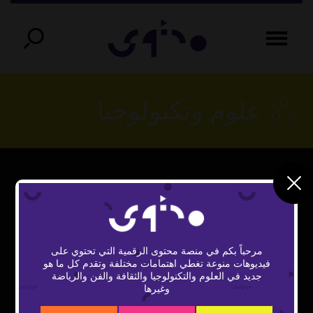
علوم وتكنولوجيا
This
The Video Cloud video was not found.
is
Close
a
Error Code:
Modal
modal
window.
مرحباً بكم في منصة محتوى الرقمية التي تحتوي على
VIDEO_CLOUD_ERR_VIDEO_NOT_FOUND
Dialog
فيديوهات منوعة تغطي اهتمامات مختلفة وتقدم كل ما هو
جديد في العلوم والتكنولوجيا والثقافة والفن والرياضة
Session ID:
2026-08-06:82efdd59306657ef126ac541
وغيرها
Player Element ID:
vidbcove