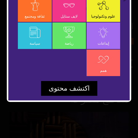
OK
علوم وتكنولوجيا
لايف ستايل
ثقافة ومجتمع
أغنية أرض السعادة
1 ديسمبر 2018
ثقافة ومجتمع
شارك
إبداعات
رياضة
سياسة
ضمن احتفالات الوطن بمناسبة اليوم الإماراتي 47 تقدم منصة
محتوى أغنية "أرض السعادة" التي أعدت مخصوصاً لهذه المناسبة
همم
اكتشف محتوى
مقاطع مقترحة