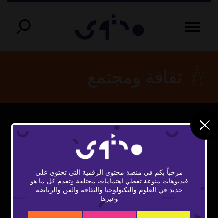
ثقافة ومجتمع
This
The Video Cloud video was not found.
is
Close
a
Error Code:
Modal
modal
مرحباً بكم في منصة محتوى الرقمية التي تحتوي على
window.
VIDEO_CLOUD_ERR_VIDEO_NOT_FOUND
Dialog
فيديوهات منوعة تغطي اهتمامات مختلفة وتقدم كل ما هو
جديد في العلوم والتكنولوجيا والثقافة والفن والرياضة
Session ID:
2026-08-06:7aa305eeb31138af60035153
وغيرها
Player Element ID:
vidbcove