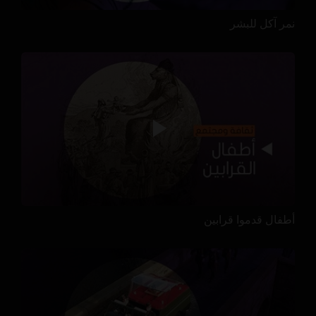
نمر آكل للبشر
أطفال قدموا قرابين